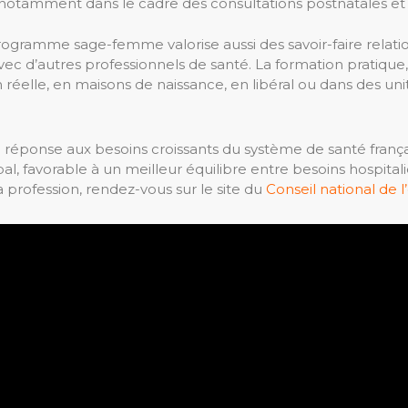
 notamment dans le cadre des consultations postnatales
gramme sage-femme valorise aussi des savoir-faire relatio
avec d’autres professionnels de santé. La formation pratiqu
éelle, en maisons de naissance, en libéral ou dans des unités
éponse aux besoins croissants du système de santé françai
al, favorable à un meilleur équilibre entre besoins hospital
profession, rendez-vous sur le site du
Conseil national de