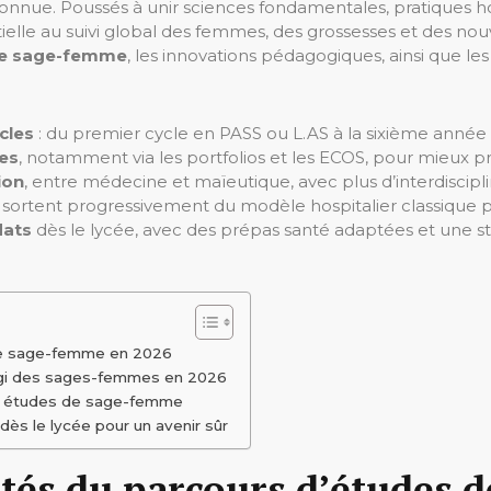
ue. Poussés à unir sciences fondamentales, pratiques hospi
le au suivi global des femmes, des grossesses et des nouve
e sage-femme
, les innovations pédagogiques, ainsi que le
cles
: du premier cycle en PASS ou L.AS à la sixième année 
ces
, notamment via les portfolios et les ECOS, pour mieux pr
ion
, entre médecine et maïeutique, avec plus d’interdiscipli
i sortent progressivement du modèle hospitalier classique p
dats
dès le lycée, avec des prépas santé adaptées et une s
 de sage-femme en 2026
argi des sages-femmes en 2026
es études de sage-femme
s le lycée pour un avenir sûr
tés du parcours d’études 