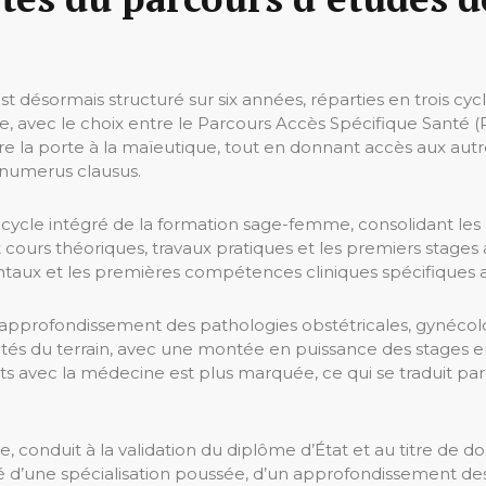
désormais structuré sur six années, réparties en trois cycl
ire, avec le choix entre le Parcours Accès Spécifique Santé 
 la porte à la maïeutique, tout en donnant accès aux autres 
 numerus clausus.
cycle intégré de la formation sage-femme, consolidant les 
urs théoriques, travaux pratiques et les premiers stages a
entaux et les premières compétences cliniques spécifiques 
l’approfondissement des pathologies obstétricales, gynécolo
tés du terrain, avec une montée en puissance des stages en 
ts avec la médecine est plus marquée, ce qui se traduit pa
cle, conduit à la validation du diplôme d’État et au titre d
lité d’une spécialisation poussée, d’un approfondissement d