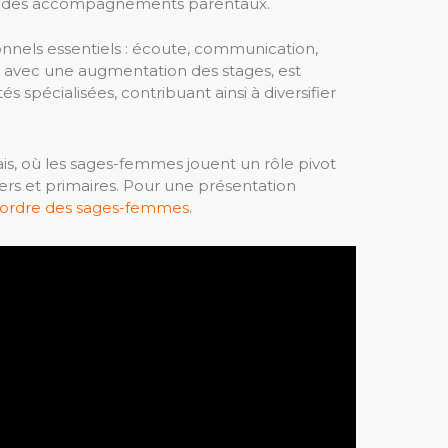
 et des accompagnements parentaux.
nnels essentiels : écoute, communication,
e, avec une augmentation des stages, est
 spécialisées, contribuant ainsi à diversifier
s, où les sages-femmes jouent un rôle pivot
iers et primaires. Pour une présentation
 l’ordre des sages-femmes
.