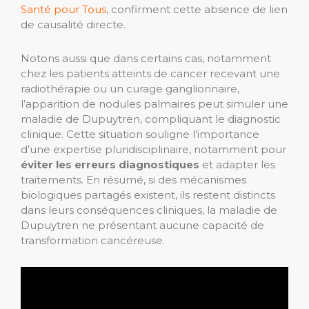
Santé pour Tous
, confirment cette absence de lien
de causalité directe.
Notons aussi que dans certains cas, notamment
chez les patients atteints de cancer recevant une
radiothérapie ou un curage ganglionnaire,
l’apparition de nodules palmaires peut simuler une
maladie de Dupuytren, compliquant le diagnostic
clinique. Cette situation souligne l’importance
d’une expertise pluridisciplinaire, notamment pour
éviter les erreurs diagnostiques
et adapter les
traitements. En résumé, si des mécanismes
biologiques partagés existent, ils restent distincts
dans leurs conséquences cliniques, la maladie de
Dupuytren ne présentant aucune capacité de
transformation cancéreuse.