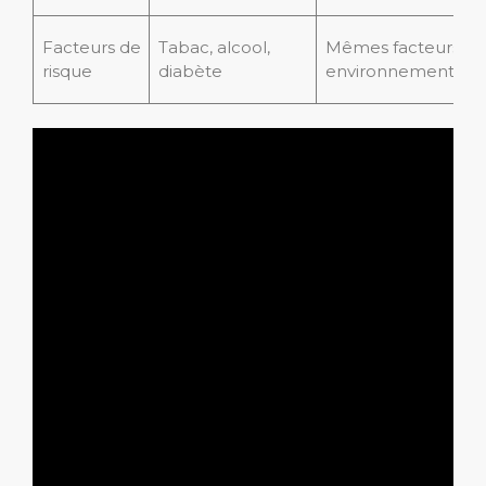
Facteurs de
Tabac, alcool,
Mêmes facteurs
risque
diabète
environnementaux