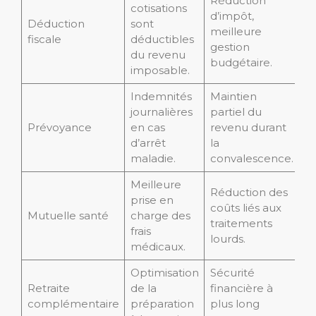
Réduction
cotisations
d’impôt,
Déduction
sont
meilleure
fiscale
déductibles
gestion
du revenu
budgétaire.
imposable.
Indemnités
Maintien
journalières
partiel du
Prévoyance
en cas
revenu durant
d’arrêt
la
maladie.
convalescence.
Meilleure
Réduction des
prise en
coûts liés aux
Mutuelle santé
charge des
traitements
frais
lourds.
médicaux.
Optimisation
Sécurité
Retraite
de la
financière à
complémentaire
préparation
plus long