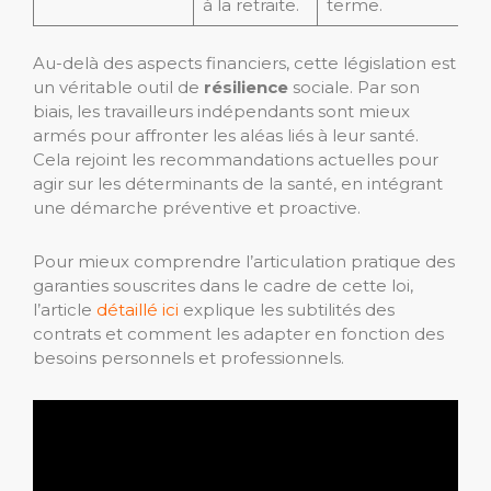
à la retraite.
terme.
Au-delà des aspects financiers, cette législation est
un véritable outil de
résilience
sociale. Par son
biais, les travailleurs indépendants sont mieux
armés pour affronter les aléas liés à leur santé.
Cela rejoint les recommandations actuelles pour
agir sur les déterminants de la santé, en intégrant
une démarche préventive et proactive.
Pour mieux comprendre l’articulation pratique des
garanties souscrites dans le cadre de cette loi,
l’article
détaillé ici
explique les subtilités des
contrats et comment les adapter en fonction des
besoins personnels et professionnels.